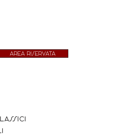
AREA RISERVATA
lassici
i