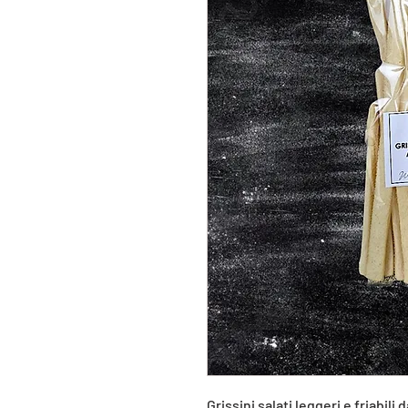
Grissini salati leggeri e friabili