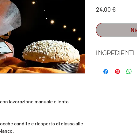
Preis
24,00 €
Ni
INGREDIENTI
Prodotto dolciario da
Ingredienti panetton
di
GRANO
tenero "
00”
albicocche semicandi
miele, lievito naturale
in polvere,
 con lavorazione manuale e lenta
LATTE
scremato in pol
mono- e digliceridi de
Ingredienti glassa
: a
di riso, amido di mai
cocche candite e ricoperto di glassa alle
vegetale (palma), scir
bianco.
Può contenere: soia, 