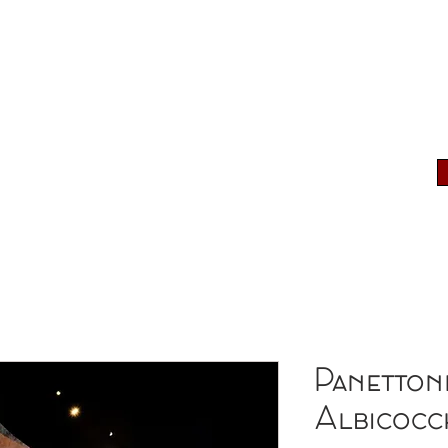
PRODOTTI
PUNTI VENDITA
NEWS
Panetton
Albicocc