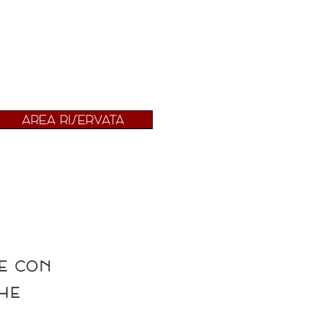
AREA RISERVATA
e con
he